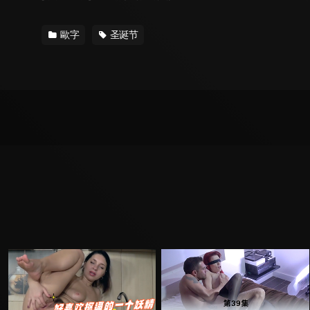
歐字
圣诞节